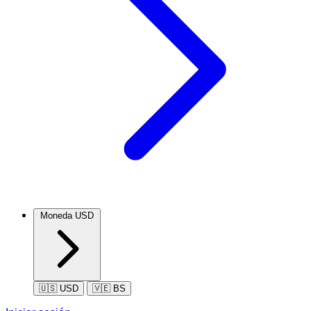
Moneda
USD
🇺🇸 USD
🇻🇪 BS