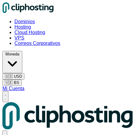
Dominios
Hosting
Cloud Hosting
VPS
Correos Corporativos
Moneda
🇺🇸
USD
🇻🇪
BS
Mi Cuenta